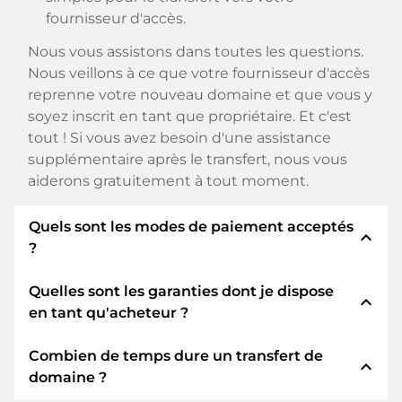
fournisseur d'accès.
Nous vous assistons dans toutes les questions.
Nous veillons à ce que votre fournisseur d'accès
reprenne votre nouveau domaine et que vous y
soyez inscrit en tant que propriétaire. Et c'est
tout ! Si vous avez besoin d'une assistance
supplémentaire après le transfert, nous vous
aiderons gratuitement à tout moment.
Quels sont les modes de paiement acceptés
expand_less
?
Quelles sont les garanties dont je dispose
Nous utilisons SEPA comme paiement anticipé
expand_less
en tant qu'acheteur ?
et utilisons STRIPE comme prestataire de
services de paiement pour les modes de
Combien de temps dure un transfert de
paiement disponibles tels que : Cartes de crédit,
En tant qu'acheteur, nous vous garantissons
expand_less
domaine ?
PayPal, Klarna, ApplePay, GooglePay, Alipay ou
toujours les sécurités suivantes. Nous nous en
fournisseurs locaux.
portons garants avec notre nomn: